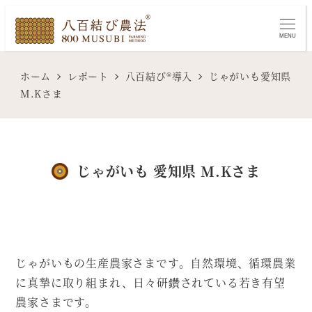
メ
イ
MENU
ン
コ
ホーム
レポート
八百結び®導入
じゃがいも愛知県
ン
M.Kさま
テ
ン
ツ
じゃがいも 愛知県 M.Kさま
へ
移
動
じゃがいもの生産農家さまです。自然環境、循環農業
に真摯に取り組まれ、日々研鑽されている若き有望
農家さまです。