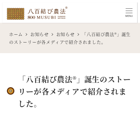
メ
イ
MENU
ン
コ
ホーム
お知らせ
お知らせ
「八百結び農法®」誕生
ン
のストーリーが各メディアで紹介されました。
テ
ン
ツ
へ
「八百結び農法®」誕生のストー
移
リーが各メディアで紹介されま
動
した。