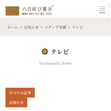
メ
イ
MENU
ン
コ
ホーム
お知らせ
メディア実績
テレビ
ン
テ
ン
テレビ
ツ
へ
Yaomusubi News
移
動
すべての記事
お知らせ