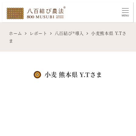
メ
イ
MENU
ン
コ
ホーム
レポート
八百結び®導入
小麦熊本県 Y.Tさ
ン
ま
テ
ン
ツ
小麦 熊本県 Y.Tさま
へ
移
動