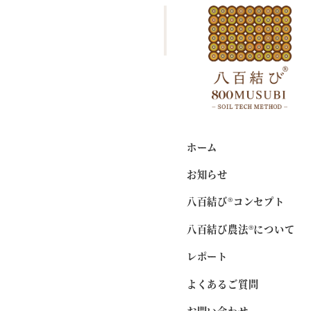
メ
ホーム
レポート
八百
イ
ン
コ
ン
テ
ン
ホーム
ツ
へ
お知らせ
移
八百結び®コンセプト
動
自社加工販売 アンワ
八百結び農法®について
レポート
よくあるご質問
お問い合わせ